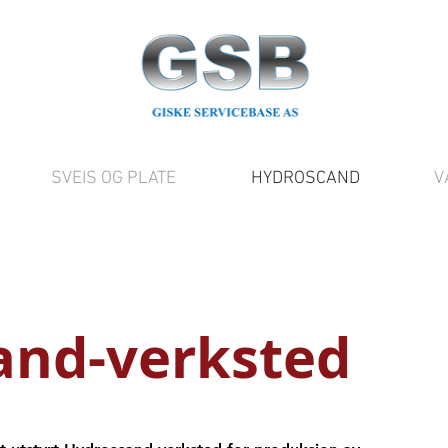
SVEIS OG PLATE
HYDROSCAND
V
and-verksted