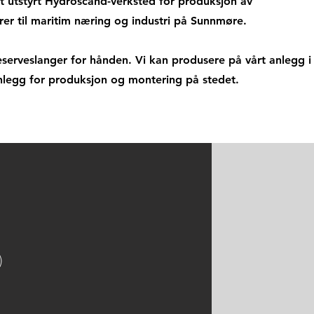
dt utstyrt Hydroscand-verksted for produksjon av
erer til maritim næring og industri på Sunnmøre.
 reserveslanger for hånden. Vi kan produsere på vårt anlegg i
anlegg for produksjon og montering på stedet.