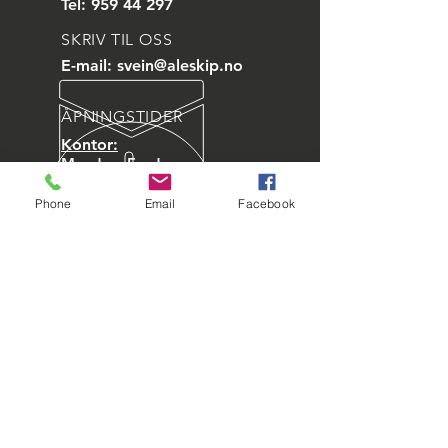
Tel:
959 44 297
SKRIV TIL OSS
E-mail:
svein@aleskip.no
ÅPNINGSTIDER
Kontor:
Mandag- Fredag:
07:30-15:30
Phone
Email
Facebook
Vi står til din disposisjon
24 timer i døgnet, året rundt
BESØK OSS
Tonningsgate 11,
6006 Ålesund,
Norge
Org.nr:
922 253 358