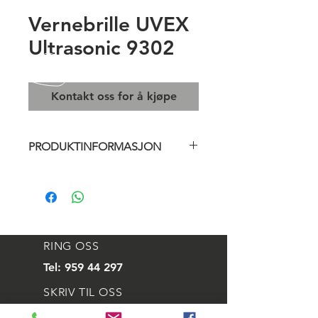
Vernebrille UVEX
Ultrasonic 9302
Kontakt oss for å kjøpe
PRODUKTINFORMASJON
Myk, komfortabel tetningskant som
følger ansiktets kontur,
ventilasjonsramme, justerbar
nakkebøyle, enkel utskiftbar linse.
RING OSS
Kan brukes utenpå dine egne briller.
Tel:
959 44 297
Linsens type: Polykarbonat
SKRIV TIL OSS
Ripebeskyttelse: Ja
UV beskyttelse: Ja
E-mail:
svein@aleskip.no