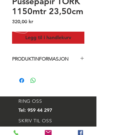
Pussepapir TORK
1150mtr 23,50cm
Pris
320,00 kr
Legg til i handlekurv
PRODUKTINFORMASJON
Retur, 1-lag, 6,6kg
RING OSS
Tel:
959 44 297
SKRIV TIL OSS
E-mail:
svein@aleskip.no