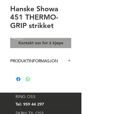
Hanske Showa
451 THERMO-
GRIP strikket
Kontakt oss for å kjøpe
PRODUKTINFORMASJON
Allround hanske til mange typer
arbeid i kalde miljøer. Egner seg
fint sveising i vinterperioden.
Standard
RING OSS
EN 420, EN 388(2241), EN 511.
Tel:
959 44 297
Materiale
SKRIV TIL OSS
Polyester/bomull/naturgummi.