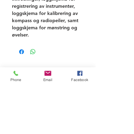
registrering av instrumenter,
loggskjema for kalibrering av
kompass og radiopeiler, samt
loggskjema for mønstring og
øvelser.
RING OSS
Phone
Email
Facebook
Tel:
959 44 297
SKRIV TIL OSS
E-mail:
svein@aleskip.no
ÅPNINGSTIDER
Kontor:
Mandag- Fredag: