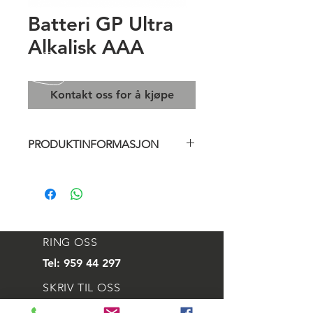
Batteri GP Ultra
Alkalisk AAA
Kontakt oss for å kjøpe
PRODUKTINFORMASJON
Batteri GP Ultra Alkalisk AAA LR03
1,5V
(20 stk)
Det alkaliske batteriet holder en
spenning på 1,5V og egner seg til
bl.a. musikkspillere, digitalkamera
RING OSS
og lommelykter.
Tel:
959 44 297
SKRIV TIL OSS
E-mail:
svein@aleskip.no