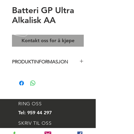
Batteri GP Ultra
Alkalisk AA
Kontakt oss for å kjøpe
PRODUKTINFORMASJON
Batteri GP Ultra Alkalisk AA (R6)
kan brukes med de fleste produkter
som har fra lavt til middels
strømforbruk. Perfekt til
eksempelvis leketøy, veggklokker,
RING OSS
lommelykter m.m.
Lang levetid.
Tel:
959 44 297
Spenning 1,5 V.
SKRIV TIL OSS
20-pack.
E-mail:
svein@aleskip.no