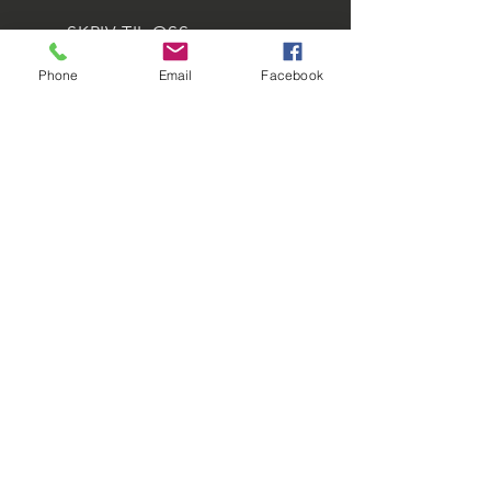
motstandsdyktig mot
SKRIV TIL OSS
vannutvasking. Tåler ekstreme
temperaturer opp til +1100 °C
E-mail:
svein@aleskip.no
Phone
Email
Facebook
ÅPNINGSTIDER
Kontor:
Mandag- Fredag:
07:30-15:30
Vi står til din disposisjon
24 timer i døgnet, året rundt
BESØK OSS
Tonningsgate 11,
6006 Ålesund,
Norge
Org.nr:
922 253 358