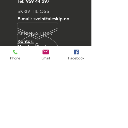
Tel:
959 44 297
SKRIV TIL OSS
E-mail:
svein@aleskip.no
ÅPNINGSTIDER
Kontor:
Mandag- Fredag:
07:30-15:30
Phone
Email
Facebook
Vi står til din disposisjon
24 timer i døgnet, året rundt
BESØK OSS
Tonningsgate 11,
6006 Ålesund,
Norge
Org.nr:
922 253 358